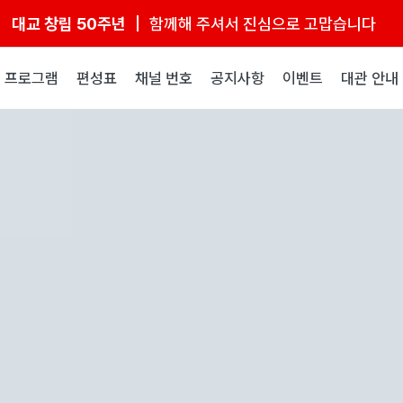
대교 창립 50주년
함께해 주셔서 진심으로 고맙습니다
프로그램
편성표
채널 번호
공지사항
이벤트
대관 안내
대교어린이TV |